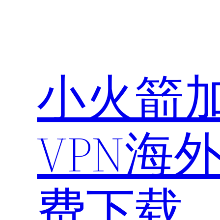
小火箭加
VPN海
费下载